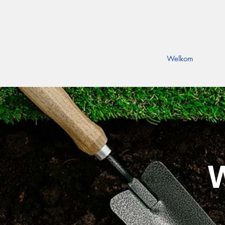
Welkom
W