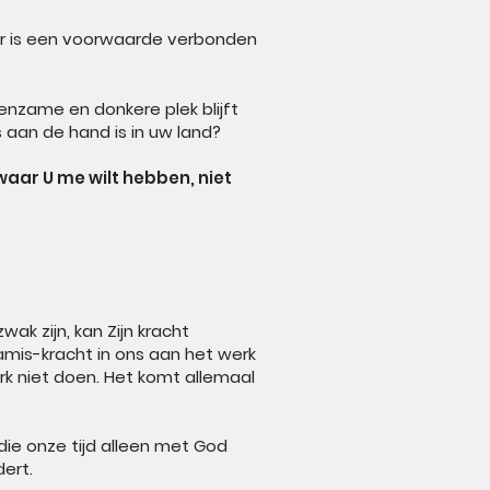
r er is een voorwaarde verbonden
enzame en donkere plek blijft
s aan de hand is in uw land?
waar U me wilt hebben, niet
k zijn, kan Zijn kracht
is-kracht in ons aan het werk
 niet doen. Het komt allemaal
die onze tijd alleen met God
dert.