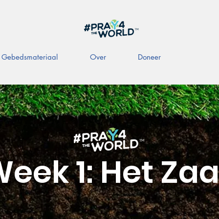
Gebedsmateriaal
Over
Doneer
eek 1: Het Za