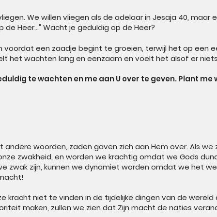
vliegen. We willen vliegen als de adelaar in Jesaja 40, maa
op de Heer..." Wacht je geduldig op de Heer?
 voordat een zaadje begint te groeien, terwijl het op een e
voelt het wachten lang en eenzaam en voelt het alsof er niet
 geduldig te wachten en me aan U over te geven. Plant me 
andere woorden, zaden gaven zich aan Hem over. Als we zwa
nze zwakheid, en worden we krachtig omdat we Gods dunam
 zwak zijn, kunnen we dynamiet worden omdat we het werk
 macht!
 kracht niet te vinden in de tijdelijke dingen van de wereld 
oriteit maken, zullen we zien dat Zijn macht de naties veran