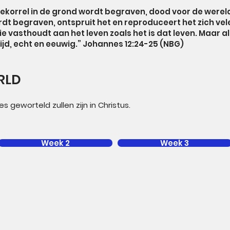
rwekorrel in de grond wordt begraven, dood voor de wereld
rdt begraven, ontspruit het en reproduceert het zich ve
 vasthoudt aan het leven zoals het is dat leven. Maar als 
ltijd, echt en eeuwig.” Johannes 12:24-25 (NBG)
RLD
es geworteld zullen zijn in Christus.
Week 2
Week 3