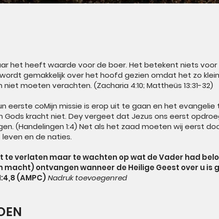
aar het heeft waarde voor de boer. Het betekent niets voo
wordt gemakkelijk over het hoofd gezien omdat het zo klein 
 niet moeten verachten. (Zacharia 4:10; Mattheüs 13:31-32)
un eerste co
Mijn missie is erop uit te gaan en het evangelie
 Gods kracht niet. De
y vergeet dat Jezus ons eerst opdr
n. (Handelingen 1:4) Net als het zaad moeten wij eerst d
s leven en de naties.
iet te verlaten maar te wachten op wat de Vader had beloo
n macht) ontvangen wanneer de Heilige Geest over u is g
1:4,8 (AMPC)
Nadruk toevoegen
red
ZOEN