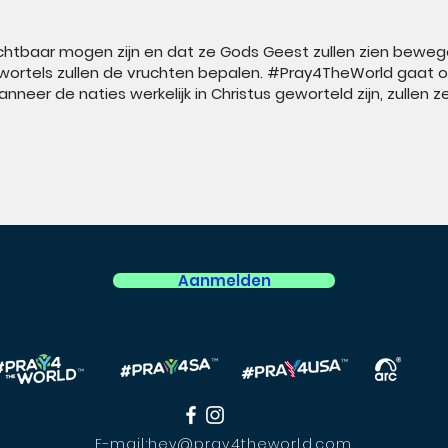
chtbaar mogen zijn en dat ze Gods Geest zullen zien bewege
e wortels zullen de vruchten bepalen. #Pray4TheWorld gaat
nneer de naties werkelijk in Christus geworteld zijn, zullen 
Aanmelden
E-mail:
hey@pray4theworld.com