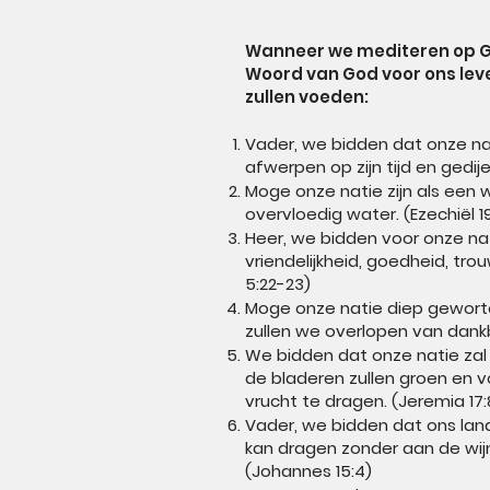
Wanneer we mediteren op Go
Woord van God voor ons leve
zullen voeden:
Vader, we bidden dat onze na
afwerpen op zijn tijd en gedijen
Moge onze natie zijn als een 
overvloedig water. (Ezechiël 19
Heer, we bidden voor onze nati
vriendelijkheid, goedheid, tr
5:22-23)
Moge onze natie diep geworte
zullen we overlopen van dankb
We bidden dat onze natie zal 
de bladeren zullen groen en vo
vrucht te dragen. (Jeremia 17:
Vader, we bidden dat ons land i
kan dragen zonder aan de wijns
(Johannes 15:4)