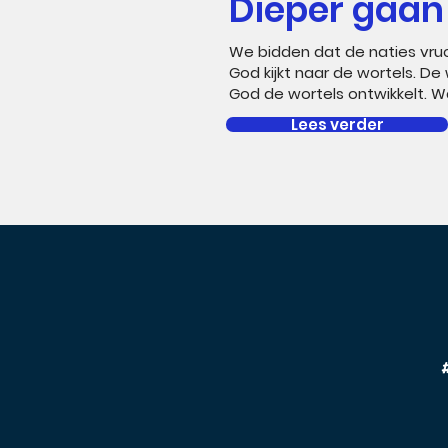
Dieper gaan
We bidden dat de naties vru
God kijkt naar de wortels. D
God de wortels ontwikkelt. Wa
Lees verder