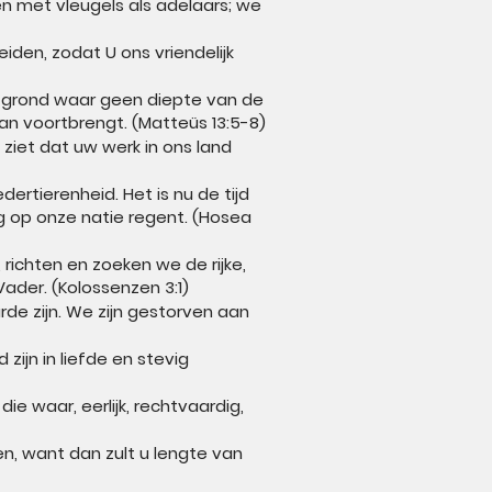
n met vleugels als adelaars; we
den, zodat U ons vriendelijk
e grond waar geen diepte van de
n voortbrengt. (Matteüs 13:5-8)
ziet dat uw werk in ons land
rtierenheid. Het is nu de tijd
 op onze natie regent. (Hosea
richten en zoeken we de rijke,
ader. (Kolossenzen 3:1)
de zijn. We zijn gestorven aan
ijn in liefde en stevig
e waar, eerlijk, rechtvaardig,
n, want dan zult u lengte van