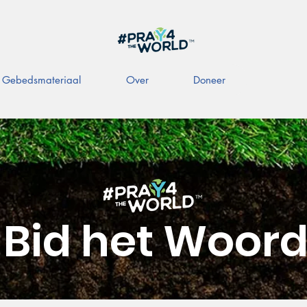
Gebedsmateriaal
Over
Doneer
Bid het Woor