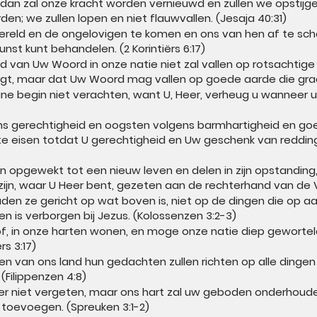
dan zal onze kracht worden vernieuwd en zullen we opstijge
en; we zullen lopen en niet flauwvallen. (Jesaja 40:31)
reld en de ongelovigen te komen en ons van hen af te schei
st kunt behandelen. (2 Korintiërs 6:17)
d van Uw Woord in onze natie niet zal vallen op rotsachtig
ogt, maar dat Uw Woord mag vallen op goede aarde die graa
e begin niet verachten, want U, Heer, verheug u wanneer u 
s gerechtigheid en oogsten volgens barmhartigheid en goede
e eisen totdat U gerechtigheid en Uw geschenk van redding
n opgewekt tot een nieuw leven en delen in zijn opstanding, 
ijn, waar U Heer bent, gezeten aan de rechterhand van de V
en ze gericht op wat boven is, niet op de dingen die op aar
n is verborgen bij Jezus. (Kolossenzen 3:2-3)
f, in onze harten wonen, en moge onze natie diep geworteld z
rs 3:17)
 van ons land hun gedachten zullen richten op alle dingen di
. (Filippenzen 4:8)
eer niet vergeten, maar ons hart zal uw geboden onderhoude
 toevoegen. (Spreuken 3:1-2)