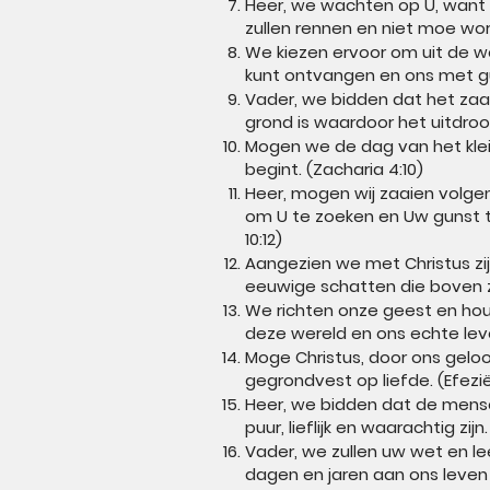
Heer, we wachten op U, want 
zullen rennen en niet moe word
We kiezen ervoor om uit de we
kunt ontvangen en ons met gun
Vader, we bidden dat het zaa
grond is waardoor het uitdro
Mogen we de dag van het klein
begint. (Zacharia 4:10)
Heer, mogen wij zaaien volgen
om U te zoeken en Uw gunst t
10:12)
Aangezien we met Christus zij
eeuwige schatten die boven z
We richten onze geest en houd
deze wereld en ons echte leve
Moge Christus, door ons geloo
gegrondvest op liefde. (Efezië
Heer, we bidden dat de mensen
puur, lieflijk en waarachtig zijn
Vader, we zullen uw wet en l
dagen en jaren aan ons leven