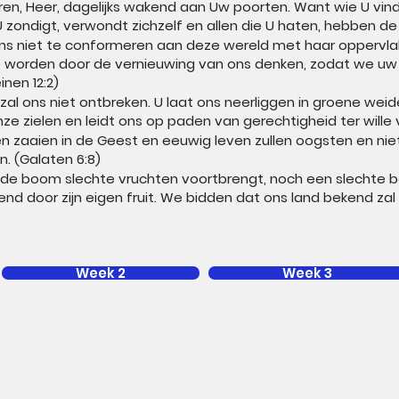
en, Heer, dagelijks wakend aan Uw poorten. Want wie U vindt,
 zondigt, verwondt zichzelf en allen die U haten, hebben de 
ons niet te conformeren aan deze wereld met haar oppervl
worden door de vernieuwing van ons denken, zodat we uw 
nen 12:2)
zal ons niet ontbreken. U laat ons neerliggen in groene weide
nze zielen en leidt ons op paden van gerechtigheid ter wille
n zaaien in de Geest en eeuwig leven zullen oogsten en niet 
. (Galaten 6:8)
de boom slechte vruchten voortbrengt, noch een slechte
end door zijn eigen fruit. We bidden dat ons land bekend za
Week 2
Week 3