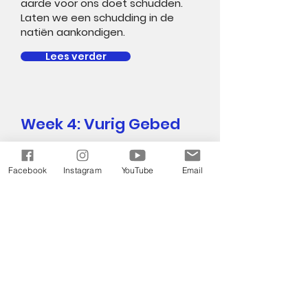
aarde voor ons doet schudden.
Laten we een schudding in de
natiën aankondigen.
Lees verder
Week 4: Vurig Gebed
Een paar onbeduidende mensen
zetten de wereld op zijn kop met
Facebook
Instagram
YouTube
Email
Gods kracht omdat ze bleven
bidden en in eenheid bleven
staan. Stel u de verandering voor
die we in de natiën zullen zien als
we hetzelfde doen.
Lees verder